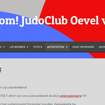
kom!
JudoClub Oevel
EN
LID WORDEN
FOTO'S
ACTIVITEITEN
ONZE SPONSORS
SHO
t
an op judoweekend.
ATIS T-shirt van ons judoweekend dankzij
onze sponsors
!!!!!
 het onderstaand formulier invullen. Gemakkelijk he.