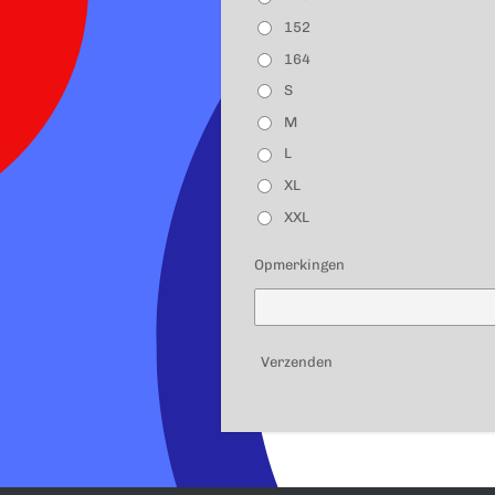
152
164
S
M
L
XL
XXL
Opmerkingen
Verzenden