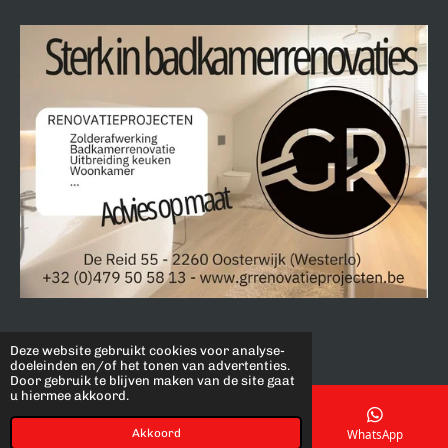
Deze website gebruikt cookies voor analyse-
©2022 by JudoClub Oevel.
doeleinden en/of het tonen van advertenties.
Door gebruik te blijven maken van de site gaat
u hiermee akkoord.
Akkoord
E-mailadres
Telefoonnummer
WhatsApp