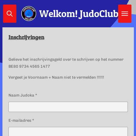
Ga
Welkom!
JudoClub Oe
direct
naar
de
hoofdinhoud
Inschrijvingen
Gelieve het inschrijvingsgeld over te schrijven op het nummer
BE80 9734 4565 1477
Vergeet je Voornaam + Naam niet te vermelden !!!!!!
Naam Judoka *
E-mailadres *