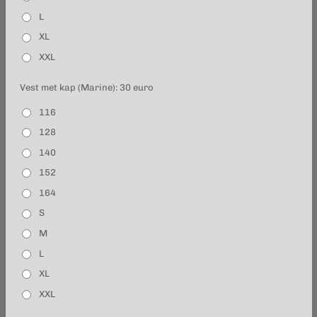
L
XL
XXL
Vest met kap (Marine): 30 euro
116
128
140
152
164
S
M
L
XL
XXL