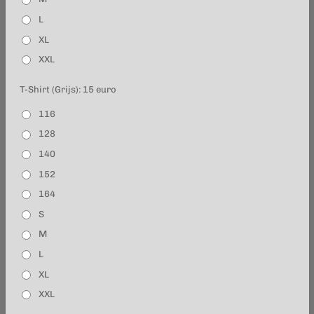
L
XL
XXL
T-Shirt (Grijs): 15 euro
116
128
140
152
164
S
M
L
XL
XXL