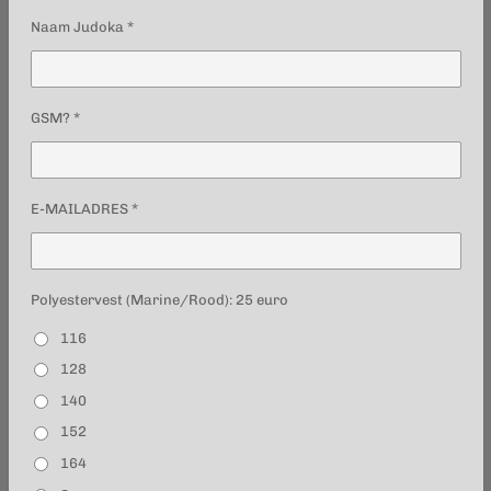
Naam Judoka *
GSM? *
E-MAILADRES *
Polyestervest (Marine/Rood): 25 euro
116
128
140
152
164