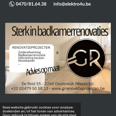
Deze website gebruikt cookies voor analyse-
©2022 by JudoClub Oevel.
doeleinden en/of het tonen van advertenties.
Door gebruik te blijven maken van de site gaat