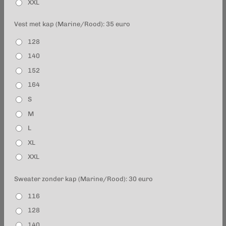
XXL
Vest met kap (Marine/Rood): 35 euro
128
140
152
164
S
M
L
XL
XXL
Sweater zonder kap (Marine/Rood): 30 euro
116
128
140