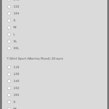
152
164
S
M
L
XL
XXL
T-Shirt Sport (Marine/Rood): 20 euro
116
128
140
152
164
S
M