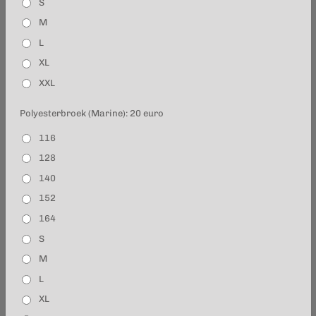
S
M
L
XL
XXL
Polyesterbroek (Marine): 20 euro
116
128
140
152
164
S
M
L
XL