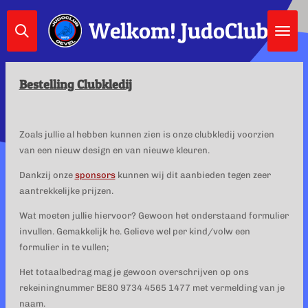
Ga
Welkom!
JudoClub Oe
direct
naar
de
hoofdinhoud
Bestelling Clubkledij
Zoals jullie al hebben kunnen zien is onze clubkledij voorzien
van een nieuw design en van nieuwe kleuren.
Dankzij onze
sponsors
kunnen wij dit aanbieden tegen zeer
aantrekkelijke prijzen.
Wat moeten jullie hiervoor? Gewoon het onderstaand formulier
invullen. Gemakkelijk he. Gelieve wel per kind/volw een
formulier in te vullen;
Het totaalbedrag mag je gewoon overschrijven op ons
rekeiningnummer BE80 9734 4565 1477 met vermelding van je
naam.