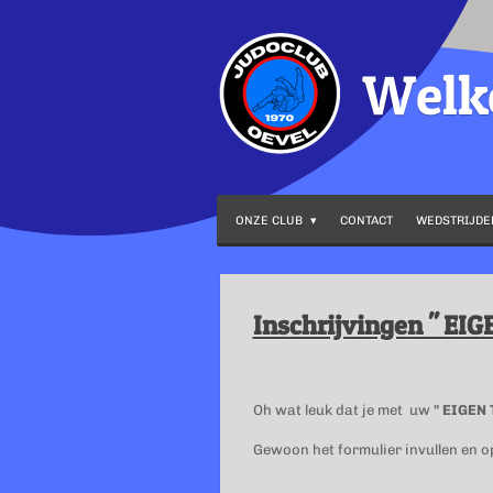
Ga
direct
Wel
naar
de
hoofdinhoud
ONZE CLUB
CONTACT
WEDSTRIJD
Inschrijvingen " EIG
Oh wat leuk dat je met uw
" EIGEN 
Gewoon het formulier invullen en 