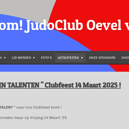
kom!
JudoClub Oevel
EN
LID WORDEN
FOTO'S
ACTIVITEITEN
ONZE SPONSORS
SHO
EN TALENTEN " Clubfeest 14 Maart 2025 !
TALENT "
naar ons Clubfeest komt !
optreden maar op Vrijdag 14 Maart '25