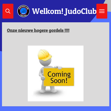
Ga
Welkom!
JudoClub Oe
direct
naar
de
hoofdinhoud
Onze nieuwe hogere gordels !!!!