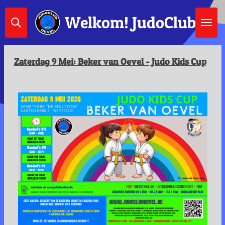
Ga
Welkom!
JudoClub Oe
direct
naar
de
hoofdinhoud
Zaterdag 9 Mei: Beker van Oevel - Judo Kids Cup