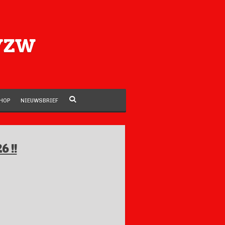
vzw
HOP
NIEUWSBRIEF
6 !!