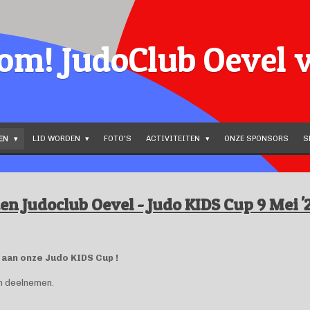
om!
JudoClub Oevel 
DEN
LID WORDEN
FOTO'S
ACTIVITEITEN
ONZE SPONSORS
S
en Judoclub Oevel - Judo KIDS Cup 9 Mei '2
 aan onze Judo KIDS Cup !
en deelnemen.