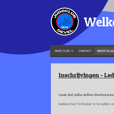
Ga
direct
Welk
naar
de
hoofdinhoud
ONZE CLUB
CONTACT
WEDSTRIJ
Inschrijvingen - Led
Leuk dat jullie willen deelnemen
Gelieve het formulier in te vullen 